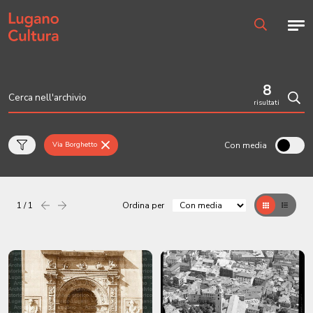
Home page
Men
Ricerca
8
risultati
Cerc
Con media
Via Borghetto
1 / 1
Ordina per
Precedente
successiva
Griglia
Table