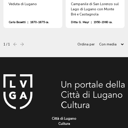
Veduta di Lugano
Campanile di San Lorenzo sul
Lago di Lugano con Monte
Brè e Castagnola
Carlo Bosetti
|
1870-1875 ca.
Ditta G. Mayr
|
1950-1960 ca.
1 / 1
Ordina per
Precedente
successiva
Città di Lugano
Cultura