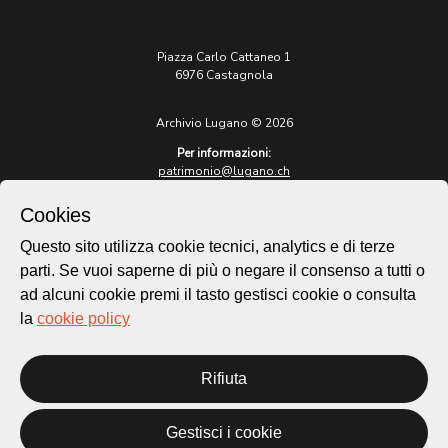
Piazza Carlo Cattaneo 1
6976 Castagnola
Archivio Lugano © 2026
Per informazioni:
patrimonio@lugano.ch
t. +41 58 866 68 50
Cookies
Sito istituzionale:
lugano.ch
Questo sito utilizza cookie tecnici, analytics e di terze
parti. Se vuoi saperne di più o negare il consenso a tutti o
Cookie policy
ad alcuni cookie premi il tasto gestisci cookie o consulta
Privacy Policy
la
cookie policy
Credits
Homepage
Temi
Rifiuta
Mappa
Storie
Gestisci i cookie
Novità