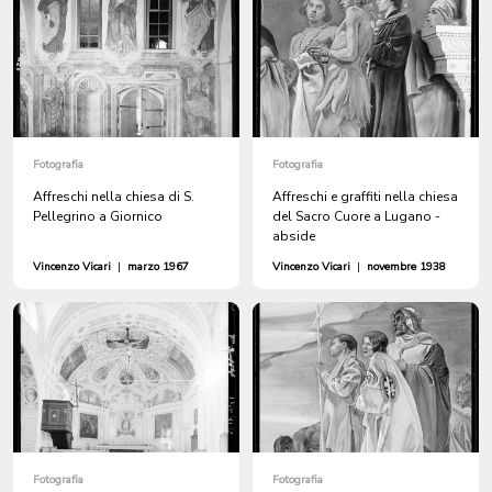
Fotografia
Fotografia
Affreschi nella chiesa di S.
Affreschi e graffiti nella chiesa
Pellegrino a Giornico
del Sacro Cuore a Lugano -
abside
Vincenzo Vicari
|
marzo 1967
Vincenzo Vicari
|
novembre 1938
Fotografia
Fotografia