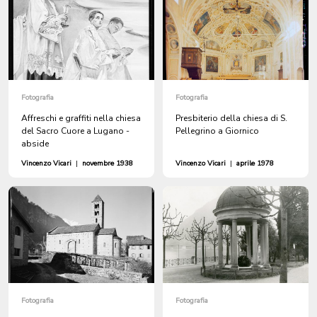
Fotografia
Fotografia
Affreschi e graffiti nella chiesa
Presbiterio della chiesa di S.
del Sacro Cuore a Lugano -
Pellegrino a Giornico
abside
Vincenzo Vicari
|
novembre 1938
Vincenzo Vicari
|
aprile 1978
Fotografia
Fotografia