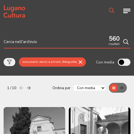
Home page
Men
Ricerca
560
risultati
Cerc
Con media
monumenti storici e artistici (fotografie)
1 / 10
Ordina per
Precedente
successiva
Griglia
Table