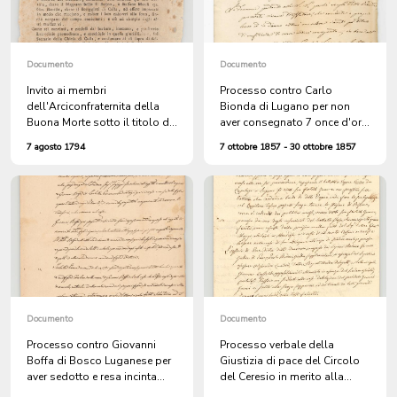
Documento
Documento
Invito ai membri
Processo contro Carlo
dell'Arciconfraternita della
Bionda di Lugano per non
Buona Morte sotto il titolo di
aver consegnato 7 once d'oro
S. Marta ad assistere
affidategli a Rosario
7 agosto 1794
7 ottobre 1857 - 30 ottobre 1857
all'impiccagione di Giovanni
(Argentina) da Pietro Fassora
Camozzi di Bogno, detto il
per la sua famiglia a Sonvico
Magnano Bello, e di Stefano
Moresi di Colla, detto il
Boriggioni, colpevoli
dell'omicidio con rapina ai
danni di Agostino Motterlini
di Brescia, detto Bergamasco
Documento
Documento
Processo contro Giovanni
Processo verbale della
Boffa di Bosco Luganese per
Giustizia di pace del Circolo
aver sedotto e resa incinta
del Ceresio in merito alla
Carolina Pianca
denuncia sporta da Belisario