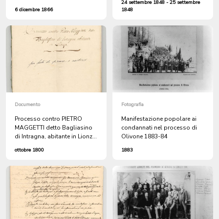
24 settembre 1848 - 25 settembre
Garovi di Bissone per le ferite
6 dicembre 1866
1848
riportate da suo fratello
Zenone in una lite scoppiata
sul battello a vapore Ticino di
ritorno da Capolago verso
Lugano, perché all'andata
non si era fermato a Bissone
Documento
Fotografia
Processo contro PIETRO
Manifestazione popolare ai
MAGGETTI detto Bagliasino
condannati nel processo di
di Intragna, abitante in Lionza,
Olivone 1883-84
per furto di pecore e castrati.
ottobre 1800
1883