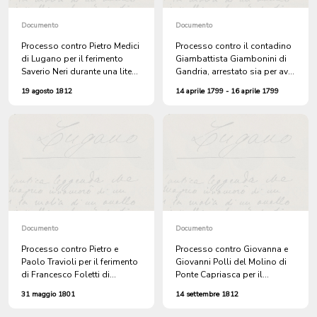
Documento
Documento
Processo contro Pietro Medici
Processo contro il contadino
di Lugano per il ferimento
Giambattista Giambonini di
Saverio Neri durante una lite
Gandria, arrestato sia per aver
scaturita dopo una partita a
agito in maniera non
19 agosto 1812
14 aprile 1799 - 16 aprile 1799
carte nell'osteria del Tavella
conforme alle leggi di
al Castello
coscrizione, sia per il
sospetto di sostegno alla
causa controrivoluzionaria.
Testimonianza del
cappellano del corpo scelto
Andrea Guglielmi
Documento
Documento
Processo contro Pietro e
Processo contro Giovanna e
Paolo Travioli per il ferimento
Giovanni Polli del Molino di
di Francesco Foletti di
Ponte Capriasca per il
Massagno
decesso, attribuito al parto,
31 maggio 1801
14 settembre 1812
di Caterina Fontana e sulla
sparizione della creatura da