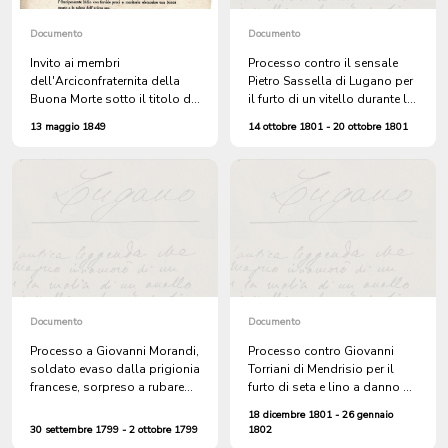
Documento
Documento
Invito ai membri
Processo contro il sensale
dell'Arciconfraternita della
Pietro Sassella di Lugano per
Buona Morte sotto il titolo di
il furto di un vitello durante la
S. Marta ad assistere
fiera
13 maggio 1849
14 ottobre 1801 - 20 ottobre 1801
all'esecuzione capitale di
Luigi Baroli di Oleggio,
colpevole dell'omicidio con
rapina di Oswaldo Rhiner di
Glarona, negoziante di
bestiame, avvenuto il 25
ottobre 1848
Documento
Documento
Processo a Giovanni Morandi,
Processo contro Giovanni
soldato evaso dalla prigionia
Torriani di Mendrisio per il
francese, sorpreso a rubare
furto di seta e lino a danno di
viveri sui monti di Rivera
Lucrezia Bosia
18 dicembre 1801 - 26 gennaio
30 settembre 1799 - 2 ottobre 1799
1802