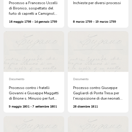
Processo a Francesco Uccelli
Inchieste per diversi processi
di Bironico, sospettato del
furto di capretti a Camignolo
e di rapine sul Monte Ceneri
16 maggio 1798 - 14 gennaio 1799
8 marzo 1799 - 19 marzo 1799
Documento
Documento
Processo contro i fratelli
Processo contro Giuseppe
Giovanni e Giuseppe Maggetti
Gagliardi di Ponte Tresa per
di Brione s. Minusio per furto.
l'esopsizione di due neonati a
Entrambi si sono sottratti alla
Croglio. Proteste di Ponte
9 maggio 1801 - 7 settembre 1801
28 dicembre 1811
giustuzia con la fuga
Tresa per l'arresto, ritenuto
arbitrario