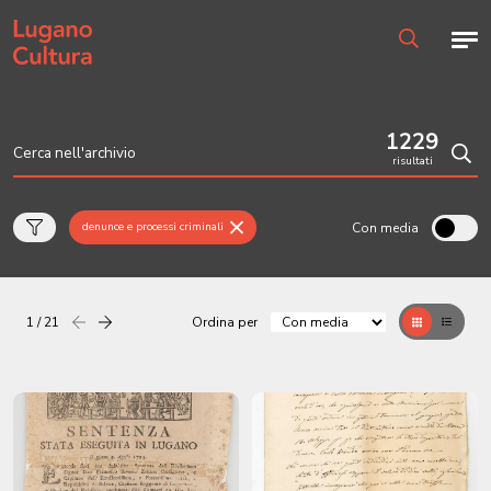
Home page
Men
Ricerca
1229
risultati
Cerc
Con media
denunce e processi criminali
1 / 21
Ordina per
Precedente
successiva
Griglia
Table