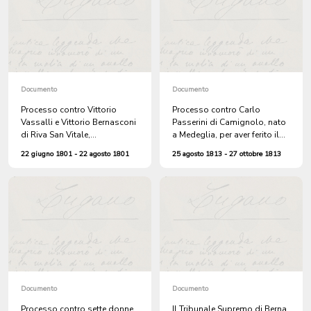
Documento
Documento
Processo contro Vittorio
Processo contro Carlo
Vassalli e Vittorio Bernasconi
Passerini di Camignolo, nato
di Riva San Vitale,
a Medeglia, per aver ferito il
accoltellatisi reciprocamente
figliastro Giovanni in testa
22 giugno 1801 - 22 agosto 1801
25 agosto 1813 - 27 ottobre 1813
con un sasso e per violenze
contro la moglie Rosa
Documento
Documento
Processo contro sette donne
Il Tribunale Supremo di Berna