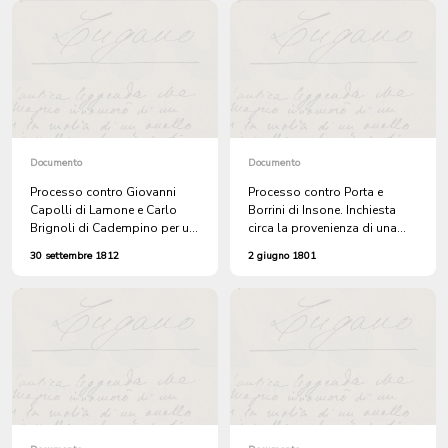
lei partorita, poi ritrovata
abbandonata presso una
fattoria
Documento
Documento
Processo contro Giovanni
Processo contro Porta e
Capolli di Lamone e Carlo
Borrini di Insone. Inchiesta
Brignoli di Cadempino per un
circa la provenienza di una
furto avvenuto a Lugano nel
briglia e una sella
30 settembre 1812
2 giugno 1801
1810. Giovanni Capolli,
bandito dal Cantone, ha
infranto il bando