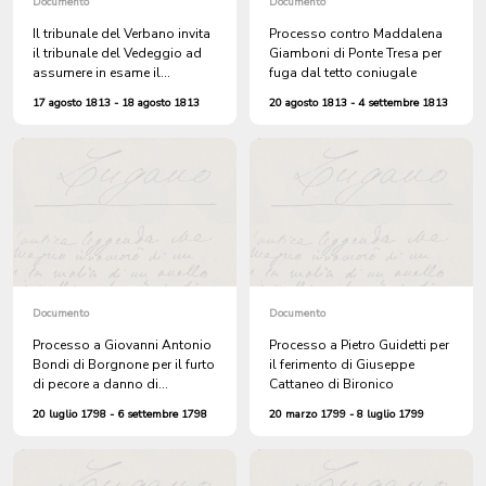
Documento
Documento
Il tribunale del Verbano invita
Processo contro Maddalena
il tribunale del Vedeggio ad
Giamboni di Ponte Tresa per
assumere in esame il
fuga dal tetto coniugale
testimone cons. Bernardo
17 agosto 1813 - 18 agosto 1813
20 agosto 1813 - 4 settembre 1813
Boschetti di Arosio per il
processo contro il sacerdote
don Carlo Zenna di Ascona,
accusato dell'omicidio nel
1805 del consigliere e giudice
di pace Pietro Zenettini
Documento
Documento
Processo a Giovanni Antonio
Processo a Pietro Guidetti per
Bondi di Borgnone per il furto
il ferimento di Giuseppe
di pecore a danno di
Cattaneo di Bironico
Giuseppe Pellanda di
20 luglio 1798 - 6 settembre 1798
20 marzo 1799 - 8 luglio 1799
Verdasio