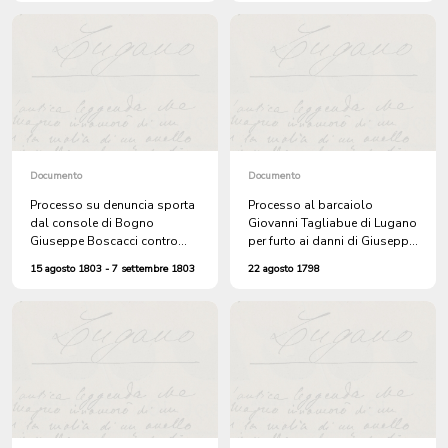
Documento
Documento
Processo su denuncia sporta
Processo al barcaiolo
dal console di Bogno
Giovanni Tagliabue di Lugano
Giuseppe Boscacci contro
per furto ai danni di Giuseppe
Carlo Antonio Camozzi per
Neuroni
15 agosto 1803 - 7 settembre 1803
22 agosto 1798
aggressione durante
un'assemblea