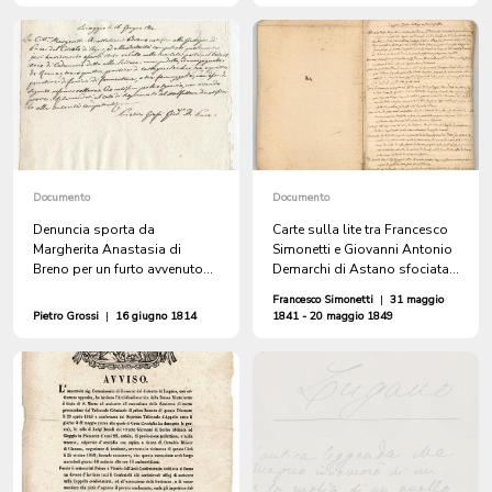
all'esecuzione capitale di
perizia di caratteri
Luigi Baroli di Oleggio,
colpevole dell'omicidio con
rapina di Oswaldo Rhiner di
Glarona, negoziante di
bestiame, avvenuto il 25
ottobre 1848
Documento
Documento
Denuncia sporta da
Carte sulla lite tra Francesco
Margherita Anastasia di
Simonetti e Giovanni Antonio
Breno per un furto avvenuto
Demarchi di Astano sfociata
nella sua casa alla Scisera di
in una denuncia per furto a
Francesco Simonetti
|
31 maggio
Cademario
Simplicio Simonetti, figlio di
Pietro Grossi
|
16 giugno 1814
1841 - 20 maggio 1849
Francesco