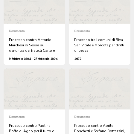
precedentemente alla raccolta
di contribuzioni di guerra
Documento
Documento
Processo contro Antonio
Processo tra i comuni di Riva
Marchesi di Sessa su
San Vitale e Morcote per diritti
denuncia dei fratelli Carlo e
di pesca
Pietro Rossi per minacce
9 febbraio 1804 - 27 febbraio 1804
1672
Documento
Documento
Processo contro Paolina
Processo contro Aprile
Boffa di Agno per il furto di
Boschetti e Stefano Bottazzini,