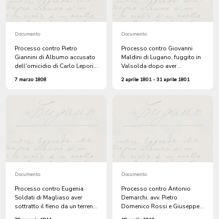
Documento
Documento
Processo contro Pietro
Processo contro Giovanni
Giannini di Albumo accusato
Maldini di Lugano, fuggito in
dell'omicidio di Carlo Lepori,
Valsolda dopo aver
avvenuto l'anno precedente
assassinato Bernardo Soldini
7 marzo 1808
2 aprile 1801 - 31 aprile 1801
di Chiasso
Documento
Documento
Processo contro Eugenia
Processo contro Antonio
Soldati di Magliaso aver
Demarchi, avv. Pietro
sottratto il fieno da un terreno
Domenico Rossi e Giuseppe
di Giovanni Battista Quadri.
Antonietti, di Sessa, e Luigi