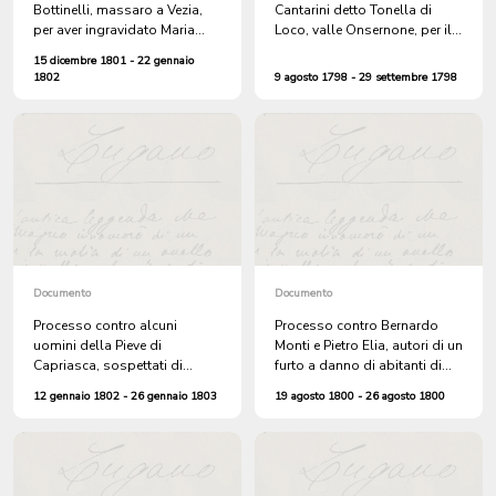
Bottinelli, massaro a Vezia,
Cantarini detto Tonella di
per aver ingravidato Maria
Loco, valle Onsernone, per il
Bernasconi di Lugano dopo
ferimento di tre persone a
15 dicembre 1801 - 22 gennaio
false promesse di
Locarno nella casa dell'oste
1802
9 agosto 1798 - 29 settembre 1798
matrimonio
Giovan Battista Pioda
Documento
Documento
Processo contro alcuni
Processo contro Bernardo
uomini della Pieve di
Monti e Pietro Elia, autori di un
Capriasca, sospettati di
furto a danno di abitanti di
pianificare un'insurrezione. Li
Cademario. Pietro Elia era già
12 gennaio 1802 - 26 gennaio 1803
19 agosto 1800 - 26 agosto 1800
comandano Carlantonio
stato denunciato l'anno
Lepori detto Pinciara, Carlo
precedente per furto di
Lepori detto Spinaccino e
bestiame
Bernardo Meneghelli di
Cagiallo, che si è opposto