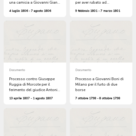
una camicia a Giovanni Giani.
per aver rubato ad
Il Zribunale la condanna a
Alessandro Chiarini di
4 luglio 1806 - 7 agosto 1806
9 febbraio 1801 - 7 marzo 1801
otto giorni di detenzione "a
Viganello 15 staia di pane,
pane e acqua", oltre al
della carne, dei salumi, una
pagamento delle spese
olla d'olio di noci, una gerla
processuali
di castagne, una tovaglia e 4
staia di vino
Documento
Documento
Processo contro Giuseppe
Processo a Giovanni Boni di
Ruggia di Morcote per il
Milano per il furto di due
ferimento del giudice Antonio
borse
Isella di Carona, di suo
13 aprile 1807 - 1 agosto 1807
7 ottobre 1798 - 8 ottobre 1798
fratello Carlo e del nipote
Sebastiano