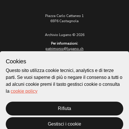
Piazza Carlo Cattaneo 1
6976 Castagnola
Archivio Lugano © 2026
Per informazioni:
patrimonio@lugano.ch
t. +41 58 866 68 50
Cookies
Sito istituzionale:
lugano.ch
Questo sito utilizza cookie tecnici, analytics e di terze
parti. Se vuoi saperne di più o negare il consenso a tutti o
Cookie policy
ad alcuni cookie premi il tasto gestisci cookie o consulta
Privacy Policy
la
cookie policy
Credits
Homepage
Rifiuta
Temi
Mappa
Storie
Gestisci i cookie
Novità