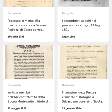
Documento
Fotografia
Processo in merito alla
I settembristi assolti nel
denuncia sporta da Giovanni
processo di Zurigo, 14 luglio
Pedrazzi di Cadro contro
1891
Giuseppe Ferrari, pure di
25 aprile 1798
luglio 1891
Cadro, accusato di aver
levato l'acqua che dal suo
prato scorre in quello del
Pedrazzi
Documento
Documento
Invito ai membri
Intimazioni della Pretura
dell'Arciconfraternita della
criminale di Bologna a
Buona Morte sotto il titolo di
Sebastiano Lorenzini, Nicola
S. Marta ad assistere nella
Mellini e Francesco Baratta,
13 maggio 1849
31 gennaio 1804
Cappella Confortatoria e
pubblici calligrafi, per una