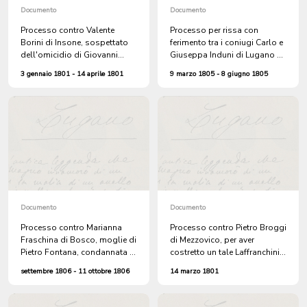
Documento
Documento
Processo contro Valente
Processo per rissa con
Borini di Insone, sospettato
ferimento tra i coniugi Carlo e
dell'omicidio di Giovanni
Giuseppa Induni di Lugano e
Galli a Corticiasca
Pietro Rosa, bergamasco,
3 gennaio 1801 - 14 aprile 1801
9 marzo 1805 - 8 giugno 1805
servo del vicario di Agno,
avvenuta durante la fiera di S.
Provino a Agno
Documento
Documento
Processo contro Marianna
Processo contro Pietro Broggi
Fraschina di Bosco, moglie di
di Mezzovico, per aver
Pietro Fontana, condannata al
costretto un tale Laffranchini a
pagamento della penale di un
firmare delle carte
settembre 1806 - 11 ottobre 1806
14 marzo 1801
franco
minacciandolo con un fucile