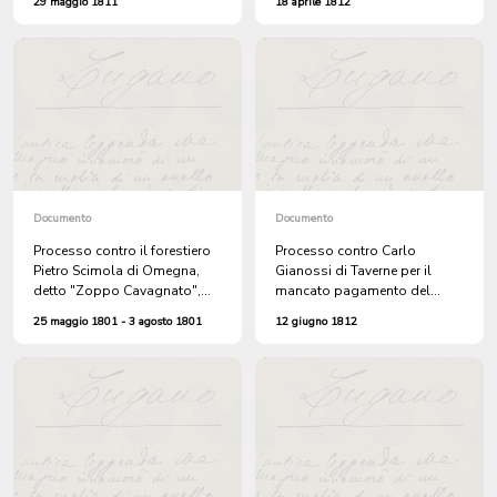
29 maggio 1811
18 aprile 1812
Eugenia Soldati sosteneva
Manfrini di Cremenaga,
invece che il prato era di sua
accusati di aver falsificato
proprietà
documenti
Documento
Documento
Processo contro il forestiero
Processo contro Carlo
Pietro Scimola di Omegna,
Gianossi di Taverne per il
detto "Zoppo Cavagnato",
mancato pagamento del
sospettato di numerosi furti
pedaggio a Bironico
25 maggio 1801 - 3 agosto 1801
12 giugno 1812
tra Lamone e la Capriasca