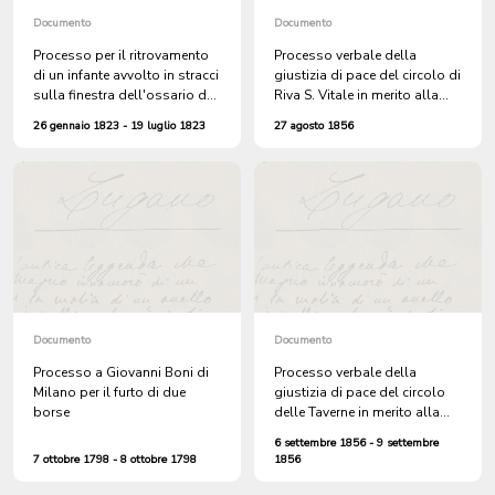
Documento
Documento
Processo per il ritrovamento
Processo verbale della
di un infante avvolto in stracci
giustizia di pace del circolo di
sulla finestra dell'ossario del
Riva S. Vitale in merito alla
cimitero di Bironico, poi
notifica della morte
26 gennaio 1823 - 19 luglio 1823
27 agosto 1856
affidato a Luigi Cossa del
accidentale di Giorgio Frangi
comune di S. Antonio per
di Meride trovato morto nei
portarlo altrove
boschi in vicinanza del S.
Crocifisso territorio di Meride
sotto un carro rovesciato
carico di legna
Documento
Documento
Processo a Giovanni Boni di
Processo verbale della
Milano per il furto di due
giustizia di pace del circolo
borse
delle Taverne in merito alla
morte accidentale di
6 settembre 1856 - 9 settembre
Lanfranco Terzo Regli di
7 ottobre 1798 - 8 ottobre 1798
1856
Bironico, caduto da una
finestra nel piazzale