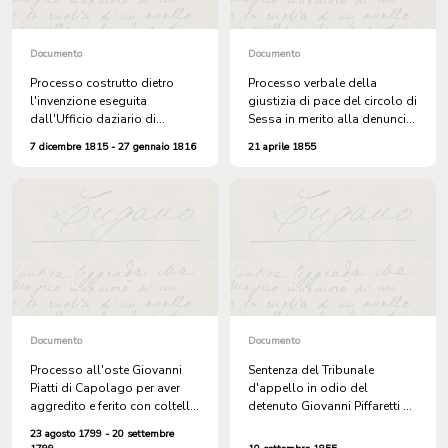
Documento
Documento
Processo costrutto dietro
Processo verbale della
l'invenzione eseguita
giustizia di pace del circolo di
dall'Ufficio daziario di
Sessa in merito alla denuncia
Lugano di due cavalli da sella
sporta dai fratelli Giuseppe e
7 dicembre 1815 - 27 gennaio 1816
21 aprile 1855
di proprietà di Giacomo
Giovanni Rossi di Castelrotto
Mazzucconi
per il furto nel loro fondo
denominato Vitto, in territorio
di Croglio, di 23 gelsi d'asta,
16 gelsi di moronera e 5 gelsi
di siepe
Documento
Documento
Processo all'oste Giovanni
Sentenza del Tribunale
Piatti di Capolago per aver
d'appello in odio del
aggredito e ferito con coltello
detenuto Giovanni Piffaretti di
un ufficiale austriaco
Melano, fornaio, accusato
23 agosto 1799 - 20 settembre
dell'uccisione del fratello