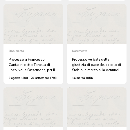
furto di vari oggetti nella sua
cascina sul monte Forca
Documento
Documento
Processo a Francesco
Processo verbale della
Cantarini detto Tonella di
giustizia di pace del circolo di
Loco, valle Onsernone, per il
Stabio in merito alla denuncia
ferimento di tre persone a
sporta da Teresa Crivelli di
9 agosto 1798 - 29 settembre 1798
14 marzo 1856
Locarno nella casa dell'oste
Stabio per il furto di
Giovan Battista Pioda
biancheria e vesti da
contadina dal cassone di una
sua figlia morta di colera