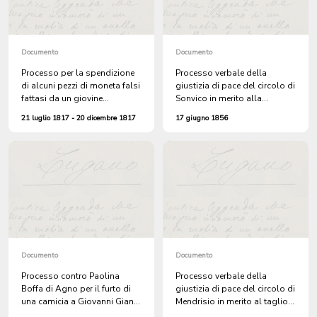
Documento
Documento
Processo per la spendizione
Processo verbale della
di alcuni pezzi di moneta falsi
giustizia di pace del circolo di
fattasi da un giovine
Sonvico in merito alla
sconosciuto
denuncia sporta dal
21 luglio 1817 - 20 dicembre 1817
17 giugno 1856
sacerdote don Battistino
Malfanti di Sonvico per il
taglio di 16 piante al suo
roccolo
Documento
Documento
Processo contro Paolina
Processo verbale della
Boffa di Agno per il furto di
giustizia di pace del circolo di
una camicia a Giovanni Giani.
Mendrisio in merito al taglio
Il Zribunale la condanna a
di piante e attentato di furto in