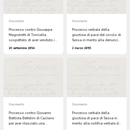
Documento
Documento
Processo contro Giuseppe
Processo verbale della
Magistretti di Torricella,
giustizia di pace del circolo di
sospettato di aver venduto il
Sessa in merito alla denuncia
proprio passaporto a un
sporta da Francesco
20 settembre 1854
2 marzo 1855
disertore austriaco
Delmonico di Busino per il
furto di grano e farina
appartenente a diversi
proprietari nel suo mulino a
Busino
Documento
Documento
Processo contro Giovanni
Processo verbale della
Battista Bettelini di Caslano
giustizia di pace di Sessa in
per aver rilasciato una
merito alla notifica verbale di
bolletta di dazio contro i suoi
Battista Bertoliatti di Sessa