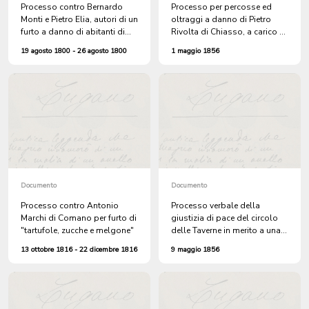
Processo contro Bernardo
Processo per percosse ed
Monti e Pietro Elia, autori di un
oltraggi a danno di Pietro
furto a danno di abitanti di
Rivolta di Chiasso, a carico di
Cademario. Pietro Elia era già
Battista Benzoni e Callisto
19 agosto 1800 - 26 agosto 1800
1 maggio 1856
stato denunciato l'anno
Cattaneo, entrambi di
precedente per furto di
Chiasso
bestiame
Documento
Documento
Processo contro Antonio
Processo verbale della
Marchi di Comano per furto di
giustizia di pace del circolo
"tartufole, zucche e melgone"
delle Taverne in merito a una
denuncia sporta da Andrea
13 ottobre 1816 - 22 dicembre 1816
9 maggio 1856
Moghini di Sigirino per il furto
di una capra e tre capretti