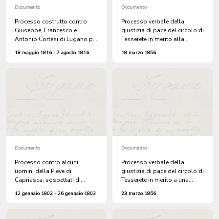
Documento
Documento
Processo costrutto contro
Processo verbale della
Giuseppe, Francesco e
giustizia di pace del circolo di
Antonio Cortesi di Lugano per
Tesserete in merito alla
aggressione verbale e fisica
denuncia sporta da Rosa
18 maggio 1816 - 7 agosto 1816
18 marzo 1856
nei confronti di Giuseppe
Lepori di Sala per il furto di
Rigoli
piccoli oggetti nella sua
cascina al monte di Scis
Documento
Documento
Processo contro alcuni
Processo verbale della
uomini della Pieve di
giustizia di pace del circolo di
Capriasca, sospettati di
Tesserete in merito a una
pianificare un'insurrezione. Li
denuncia sporta da Dionigi
12 gennaio 1802 - 26 gennaio 1803
23 marzo 1856
comandano Carlantonio
Menghetti di Bigorio per il
Lepori detto Pinciara, Carlo
furto di una libbra di ricotta
Lepori detto Spinaccino e
nella sua cascina al monte