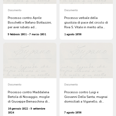
Documento
Documento
Processo contro Aprile
Processo verbale della
Boschetti e Stefano Bottazzini,
giustizia di pace del circolo di
per aver rubato ad
Riva S. Vitale in merito alla
Alessandro Chiarini di
denuncia sporta da Giuseppe
9 febbraio 1801 - 7 marzo 1801
1 agosto 1856
Viganello 15 staia di pane,
Bernasconi di Riva per il furto
della carne, dei salumi, una
di due olle di terra contenenti
olla d'olio di noci, una gerla
salami, formaggio e pane,
di castagne, una tovaglia e 4
nella sua cantina a Capolago
staia di vino
Documento
Documento
Processo contro Maddalena
Processo contro Luigi e
Bertola di Novaggio, moglie
Giovanni Della Santa, mugnai
di Giuseppe Bernaschina di
domiciliati a Viganello, di
Sessa, per il furto di due
Castagnola, per diffamazione
16 gennaio 1822 - 9 settembre
libbre di farina di carlone a
e percosse a danno di Matteo
1824
7 agosto 1856
danno di Antonio Ramponi di
Petralli di Scareglia