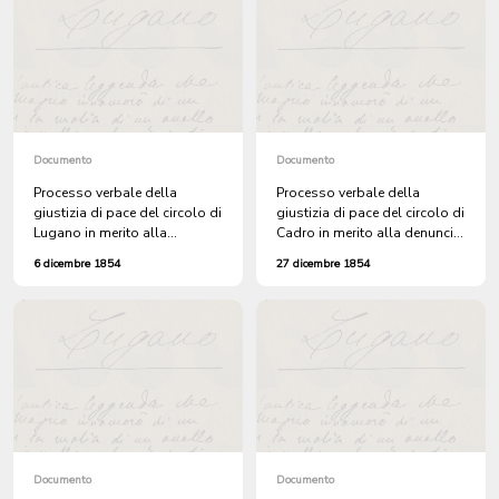
comunale del 27 marzo 1815
e aver intaccato l'onore del
Governo
Documento
Documento
Processo verbale della
Processo verbale della
giustizia di pace del circolo di
giustizia di pace del circolo di
Lugano in merito alla
Cadro in merito alla denuncia
denuncia sporta da Gennaro
sporta dall'avv. Giuseppe
6 dicembre 1854
27 dicembre 1854
Conti contro Legorini,
Reali di Cadro, residente a
Cristoforo Grigioni e il
Lugano, per il furto del
calzolaio Gatti di Lugano per
cancello di ferro a due ante
aver minacciato di morte
che chiudeva l'entrata del suo
Antonio Bottinelli di
orto a Cadro
Cortivallo, inseguendolo fino
nella sua bottega
Documento
Documento