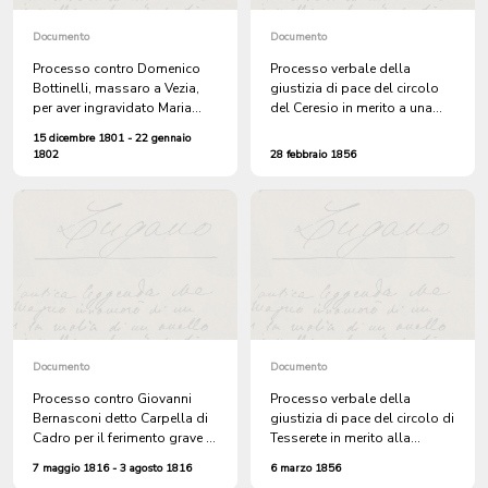
Documento
Documento
Processo contro Domenico
Processo verbale della
Bottinelli, massaro a Vezia,
giustizia di pace del circolo
per aver ingravidato Maria
del Ceresio in merito a una
Bernasconi di Lugano dopo
denuncia sporta da Clemente
15 dicembre 1801 - 22 gennaio
false promesse di
Brenni di Melano per
1802
28 febbraio 1856
matrimonio
l'atterramento di un pezzo di
muro che sosteneva una
roggia d'acqua
Documento
Documento
Processo contro Giovanni
Processo verbale della
Bernasconi detto Carpella di
giustizia di pace del circolo di
Cadro per il ferimento grave di
Tesserete in merito alla
Pietro Fontana della
denuncia sporta da Carlo
7 maggio 1816 - 3 agosto 1816
6 marzo 1856
Bozzoreda a Soragno
Moreschi di Lugaggia per il