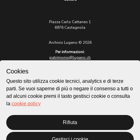
Piazza Carlo Cattaneo 1
6976 Castagnola
Archivio Lugano © 2026
Per informazioni:
patrimonio@lugano.ch
t. +41 58 866 68 50
Cookies
Sito istituzionale:
lugano.ch
Questo sito utilizza cookie tecnici, analytics e di terze
parti. Se vuoi saperne di più o negare il consenso a tutti o
Cookie policy
ad alcuni cookie premi il tasto gestisci cookie o consulta
Privacy Policy
la
cookie policy
Credits
Homepage
Rifiuta
Temi
Mappa
Storie
Gestisci i cookie