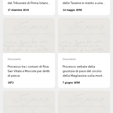
dal Tribunale di Prima Istanza
delle Taverne in merito a una
(in merito al processo per
denuncia sporta da Maria
17 dicembre 1816
14 maggio 1856
furto contro Antonio Biondetti
Antonia Laffranchini di
di Lugano), in quanto non
Mezzovico per il furto d'un
sono state rispettate le
capretto sui monti di Garzone
corrette procedure
Documento
Documento
Processo tra i comuni di Riva
Processo verbale della
San Vitale e Morcote per diritti
giustizia di pace del circolo
di pesca
della Magliasina sulla morte
accidentale di Agostino
1672
7 giugno 1856
Conconi di Caslano, caduto
dalla cascina di ragione di
Angelo Possi, mentre
lanciava nell'aia sottostante
le tavole dei bigatti