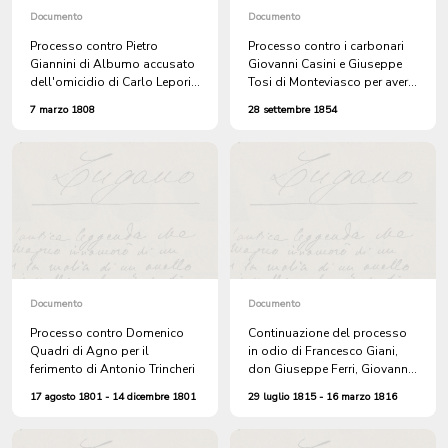
Documento
Documento
Processo contro Pietro
Processo contro i carbonari
Giannini di Albumo accusato
Giovanni Casini e Giuseppe
dell'omicidio di Carlo Lepori,
Tosi di Monteviasco per aver
avvenuto l'anno precedente
ferito a sassate Giovanni
7 marzo 1808
28 settembre 1854
Casini detto Martinelli, pure di
Monteviasco, carbonaro per
Carlo Pongelli di Rivera
Documento
Documento
Processo contro Domenico
Continuazione del processo
Quadri di Agno per il
in odio di Francesco Giani,
ferimento di Antonio Trincheri
don Giuseppe Ferri, Giovanni
Battista Pellegrini e Antonio
17 agosto 1801 - 14 dicembre 1801
29 luglio 1815 - 16 marzo 1816
Stoppani di Ponte Tresa,
accusati di aver turbato
l'ordine dell'assemblea