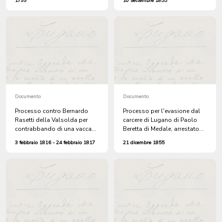
1799
10 settembre 1855
Domenico
Documento
Documento
Processo contro Bernardo
Processo per l'evasione dal
Rasetti della Valsolda per
carcere di Lugano di Paolo
contrabbando di una vacca
Beretta di Medale, arrestato
acquistata a Pazzalino
nuovamente ad Astano il 1
3 febbraio 1816 - 24 febbraio 1817
21 dicembre 1855
gennaio 1856