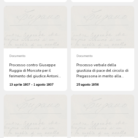
Sessa e altri processi
Documento
Documento
Processo contro Giuseppe
Processo verbale della
Ruggia di Morcote per il
giustizia di pace del circolo di
ferimento del giudice Antonio
Pregassona in merito alla
Isella di Carona, di suo
morte accidentale di Pietro
13 aprile 1807 - 1 agosto 1807
25 agosto 1856
fratello Carlo e del nipote
Ballarini di Giovanni,
Sebastiano
domiciliato alla Bozzoreda,
caduto dalla propria cassina
sul pavimento dell'aia