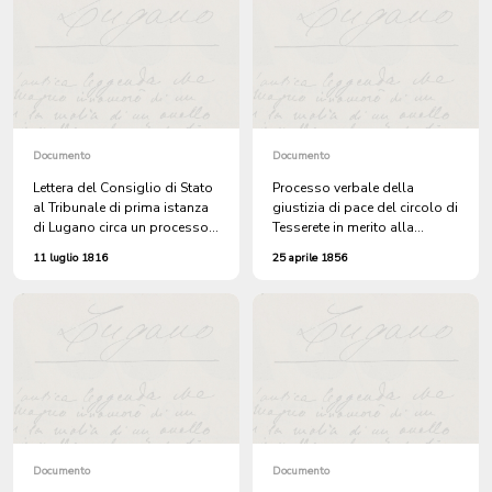
Bernardo Meneghelli di
dei Piani
Cagiallo, che si è opposto
precedentemente alla raccolta
di contribuzioni di guerra
Documento
Documento
Lettera del Consiglio di Stato
Processo verbale della
al Tribunale di prima istanza
giustizia di pace del circolo di
di Lugano circa un processo
Tesserete in merito alla
per contrabbando di
denuncia sporta da Dionigi
11 luglio 1816
25 aprile 1856
cioccolata diretta al sig. Molo
Menghetti di Bigorio per il
furto di uno zappone, un
falciotto e delle cassette di un
arnia
Documento
Documento