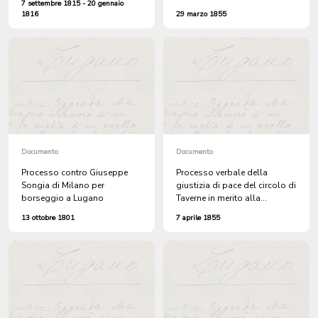
7 settembre 1815 - 20 gennaio
attributi (contrabbando di 10
sul decesso di una sua
1816
29 marzo 1855
brente di vino)
nipotina, figlia di Ercole
Robbiani, uccisa con un
colpo di fucile sparato
inavvertitamente dal di lei
fratellino
Documento
Documento
Processo contro Giuseppe
Processo verbale della
Songia di Milano per
giustizia di pace del circolo di
borseggio a Lugano
Taverne in merito alla
denuncia sporta da Carlo
13 ottobre 1801
7 aprile 1855
Bianchini di Sigirino per il
furto di diversi oggetti
commesso nella sua cascina
a Forné