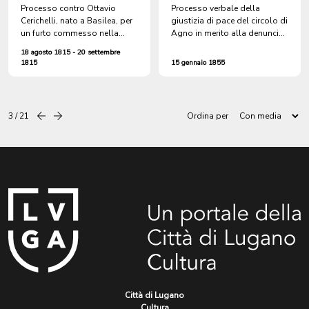
Processo contro Ottavio
Processo verbale della
Cerichelli, nato a Basilea, per
giustizia di pace del circolo di
un furto commesso nella
Agno in merito alla denuncia
bottega di Giovanna Maria
sporta dal canonico don
18 agosto 1815 - 20 settembre
Haymann a Lugano in
Giovanni Quadri per il furto
1815
15 gennaio 1855
contrada Verla
commesso nella stanza del
forno della sua abitazione
dell'inferriata di una finestra,
una porta e sei mensole di
3 / 21
Ordina per
Precedente
successiva
legno
Città di Lugano
Cultura