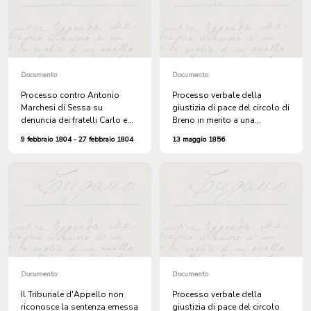
Documento
Documento
Processo contro Antonio
Processo verbale della
Marchesi di Sessa su
giustizia di pace del circolo di
denuncia dei fratelli Carlo e
Breno in merito a una
Pietro Rossi per minacce
denuncia sporta da Teresa
9 febbraio 1804 - 27 febbraio 1804
13 maggio 1856
Mercolli di Vezio per il furto di
un capretto
Documento
Documento
Il Tribunale d'Appello non
Processo verbale della
riconosce la sentenza emessa
giustizia di pace del circolo