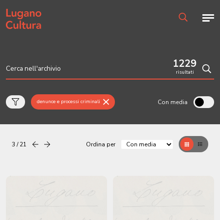
Home page
Men
Ricerca
1229
risultati
Cerc
Con media
denunce e processi criminali
3 / 21
Ordina per
Precedente
successiva
Griglia
Table