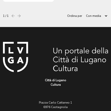
della MADONNETTA. +
RAPPORTO dell'INCENDIO
ALLA MADONNETTA.
1 / 1
Ordina per
Precedente
successiva
Città di Lugano
Cultura
Piazza Carlo Cattaneo 1
6976 Castagnola