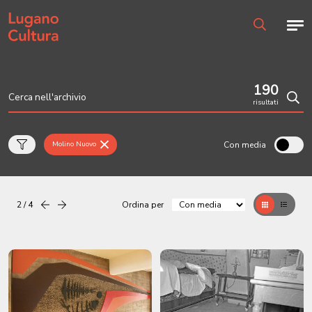
Home page
Men
Ricerca
190
risultati
Cerc
Con media
Molino Nuovo
2 / 4
Ordina per
Precedente
successiva
Griglia
Table