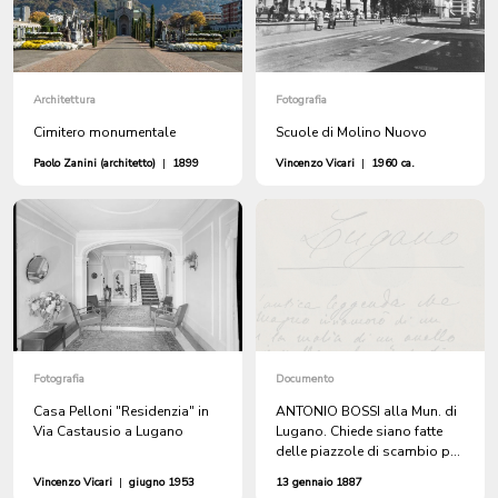
Architettura
Fotografia
Cimitero monumentale
Scuole di Molino Nuovo
Paolo Zanini (architetto)
|
1899
Vincenzo Vicari
|
1960 ca.
Fotografia
Documento
Casa Pelloni "Residenzia" in
ANTONIO BOSSI alla Mun. di
Via Castausio a Lugano
Lugano. Chiede siano fatte
delle piazzole di scambio per
i veicoli sulle tratte di strada
Vincenzo Vicari
|
giugno 1953
13 gennaio 1887
circolare che porta a