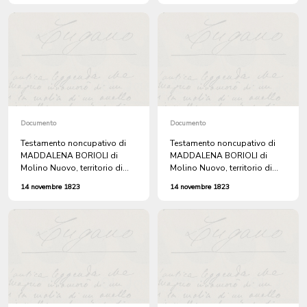
Cornaredo e su quella che da
Molino Nuovo va alla
Stazione. Chiede pure si
proceda al loro
insabbiamento.
Documento
Documento
Testamento noncupativo di
Testamento noncupativo di
MADDALENA BORIOLI di
MADDALENA BORIOLI di
Molino Nuovo, territorio di
Molino Nuovo, territorio di
Lugano. (Rogito avv. Giulio
Lugano. (Rogito avv. Giulio
14 novembre 1823
14 novembre 1823
Riva di Lugano).
Riva di Lugano).