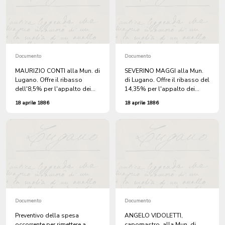
Documento
Documento
MAURIZIO CONTI alla Mun. di
SEVERINO MAGGI alla Mun.
Lugano. Offre il ribasso
di Lugano. Offre il ribasso del
dell'8,5% per l'appalto dei
14,35% per l'appalto dei
lavori per la costruzione della
lavori della strada a Molino
18 aprile 1886
18 aprile 1886
strada al Molino Nuovo.
Nuovo.
Documento
Documento
Preventivo della spesa
ANGELO VIDOLETTI,
occorrente per rimettere a
capomastro, alla Mun. di