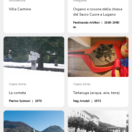
Architettura
Fotografia
Villa Carmine
Organo e rosone della chiesa
del Sacro Cuore a Lugano
Ferdinando Artifoni
|
1949-1960
ca.
Opera d'arte
Opera d'arte
La cometa
Tartaruga (acqua, aria, terra)
Pierino Sulmoni
|
1970
Nag Arnoldi
|
1972