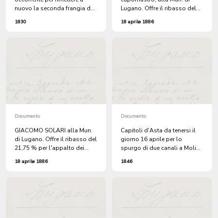
nuovo la seconda frangia del
Lugano. Offre il ribasso del
Molino Muggino a Molinazzo.
12,50 % per l'appalto dei
1830
18 aprile 1886
lavori della strada a Molino
Nuovo.
Documento
Documento
GIACOMO SOLARI alla Mun.
Capitoli d'Asta da tenersi il
di Lugano. Offre il ribasso del
giorno 16 aprile per lo
21,75 % per l'appalto dei
spurgo di due canali a Molino
lavori della strada a Molino
Nuovo. (2 copie).
18 aprile 1886
1846
Nuovo.