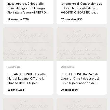
Investitura del Chioso alle
Istromento di Convenzione tra
Gerre, di ragione del Luogo
l'Ospitale di Santa Maria e
Pio, fatta a favore di PIETRO
AGOSTINO BORSIERI del
GALBUSERA, molinaro a
Molino Nuovo, che s'impegna
17 novembre 1760
17 novembre 1795
Molino Nuovo.
ad allevare GIOVANNINA,
figlia del Luogo Pio.
Documento
Documento
STEFANO BIONDI e Co. alla
LUIGI CORSINI alla Mun. di
Mun. di Lugano. Offrono il
Lugano. Offre il ribasso del
ribasso dell'11% per
12,75% per l'appalto dei
l'appalto dei lavori della
lavori di allargamento della
18 aprile 1886
18 aprile 1886
Strada al Molino Nuovo.
Strada del Molino Nuovo e
tratta del Molino della Croce.