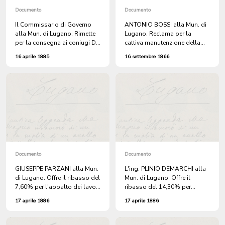
Documento
Documento
Il Commissario di Governo
ANTONIO BOSSI alla Mun. di
alla Mun. di Lugano. Rimette
Lugano. Reclama per la
per la consegna ai coniugi Dr.
cattiva manutenzione della
PAOLO DELAY e ELENA
Strada Circolare, che da
16 aprile 1885
16 settembre 1866
DELAY-BERLAN, dimoranti a
Molino Nuovo, mette a
Molino Nuovo, due atti
Cornaredo.
giudiziari francesi.
Documento
Documento
GIUSEPPE PARZANI alla Mun.
L'ing. PLINIO DEMARCHI alla
di Lugano. Offre il ribasso del
Mun. di Lugano. Offre il
7,60% per l'appalto dei lavori
ribasso del 14,30% per
della Strada al Molino Nuovo.
l'appalto dei lavori della
17 aprile 1886
17 aprile 1886
Strada a Molino Nuovo.