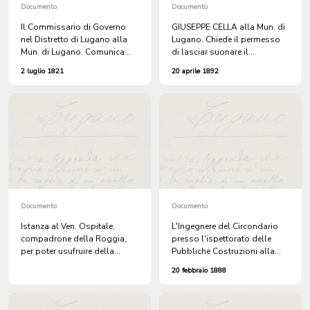
Documento
Documento
Il Commissario di Governo
GIUSEPPE CELLA alla Mun. di
nel Distretto di Lugano alla
Lugano. Chiede il permesso
Mun. di Lugano. Comunica
di lasciar suonare il
che, dietro incarico del
VERTICALE nel suo negozio
2 luglio 1821
20 aprile 1892
Governo, ha invitato l'Ing.
al Molino Nuovo.
Delegato REALI, a dare
prontamente gli ordini, onde
vengano ulimate la strada che
da SANTA MARGHERITA
porta a MOLINO NUOVO,
come pure la PIAZZA DEL
CASTELLO, prima della Fiera.
Documento
Documento
Istanza al Ven. Ospitale,
L'Ingegnere del Circondario
compadrone della Roggia,
presso l'ispettorato delle
per poter usufruire della
Pubbliche Costruzioni alla
stessa, da parte del nuovo
Mun. di Lugano. Trasmette il
20 febbraio 1888
edificio che si vuol costruire
reclamo di ANTONIO BOSSI
tra il Molino della Resega, di
del Molino alla Resega, volto
cui è compadrone l'Ospitale,
a chiedere sia fatta di nuovo