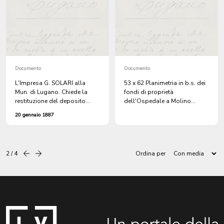
e la Cartiera.
la calla della neve nel tratto di
strada da Lugano a
Cornaredo, dovendo egli
ritirare alla stazione dieci
vagoni di grano. + 2 atti.
Documento
Documento
L'Impresa G. SOLARI alla
53 x 62 Planimetria in b.s. dei
Mun. di Lugano. Chiede la
fondi di proprietà
restituzione del deposito
dell'Ospedale a Molino
fatto a cauzione dell'asta per
Nuovo presso la Madonnetta
20 gennaio 1887
l'appalto dei lavori per la
ove sorgerà nel 1914 il Nuovo
strada di Molino Nuovo.
Ospedale Civico di Molino
Nuovo. - plan. s.d.
2 / 4
Ordina per
Precedente
successiva