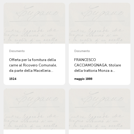
il Comune).
Ospedale Civico". + 1 atto.
Documento
Documento
Offerta per la fornitura della
FRANCESCO
carne al Ricovero Comunale,
CACCIAMOGNAGA, titolare
da parte della Macelleria
della trattoria Monza a
Mastra di GIUSEPPE GANDINI,
Molino Nuovo, alla Mun. di
1924
maggio 1888
Via Al Colle, Lugano Molino-
Lugano. Chiede il condono di
Nuovo. + Lettera di delibera
una multa, ricevuta per
da parte della Mun. di
disturbo recato alla quiete
Lugano.
pubblica.