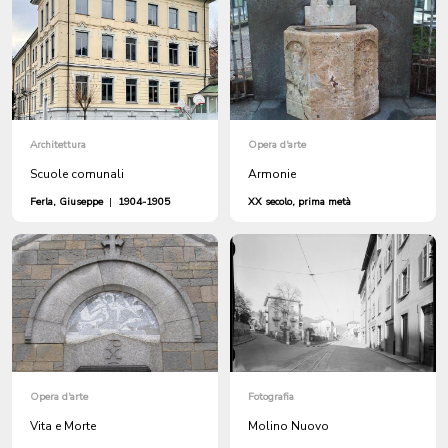
Architettura
Opera d'arte
Scuole comunali
Armonie
Ferla, Giuseppe
|
1904-1905
XX secolo, prima metà
Opera d'arte
Fotografia
Vita e Morte
Molino Nuovo