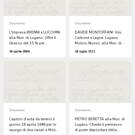
Documento
Documento
L'Impresa BRENNI e LUCCHINI
DAVIDE MONTORFANI, Vini,
alla Mun. di Lugano. Offre il
Carbone e Legna, Lugano
ribasso del 15 % per
Molino-Nuovo, alla Mun. di
l'appalto dei lavori della
Lugano. Inoltra la sua offerta
18 aprile 1886
18 luglio 1911
strada a Molino Nuovo.
per la fornitura del carbone al
Civico Ospedale.
Documento
Documento
Capitoli d'asta da tenersi il
PIETRO BERETTA alla Mun. di
giorno 16 aprile 1846 per lo
Lugano. Chiede il permesso
spurgo di due canali a Molino
di poter depositare della