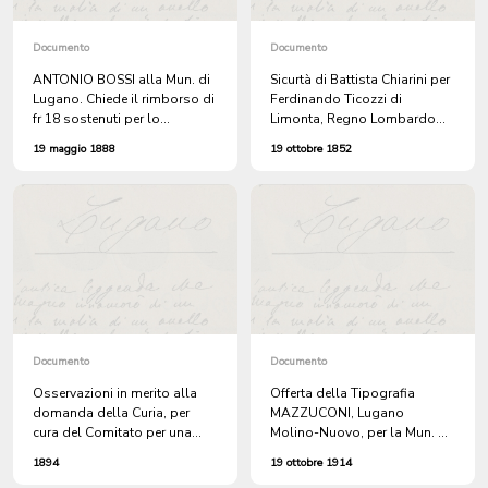
Documento
Documento
ANTONIO BOSSI alla Mun. di
Sicurtà di Battista Chiarini per
Lugano. Chiede il rimborso di
Ferdinando Ticozzi di
fr 18 sostenuti per lo
Limonta, Regno Lombardo
sgombero della neve, a
Veneto, promesso sposo di
19 maggio 1888
19 ottobre 1852
Molino Nuovo, davanti alla
Giovanna Mazzucchelli di
casa Primavesi.
Molino Nuovo comune di
Lugano per l'ottenimento del
libero domicilio a Cureggia
Documento
Documento
Osservazioni in merito alla
Offerta della Tipografia
domanda della Curia, per
MAZZUCONI, Lugano
cura del Comitato per una
Molino-Nuovo, per la Mun. di
nuova Chiesa al Molino
Lugano, per la stampa di 150
1894
19 ottobre 1914
Nuovo. (Oneri e vantaggi per
Opuscoli "Resoconto