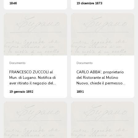
Nuovo. (2 copie).
legna davanti al MOLINO
1846
19 dicembre 1873
NUOVO di sua proprietà .
Documento
Documento
FRANCESCO ZUCCOLI al
CARLO ABBA', proprietario
Mun. di Lugano. Notifica di
del Ristorante al Molino
aver ritirato il negozio del
Nuovo, chiede il permesso
signor ANGELO PRIMO, a
alla Mun. di tenere un ballo
19 gennaio 1892
1891
Molino Nuovo.
pubblico durante il Carnevale.