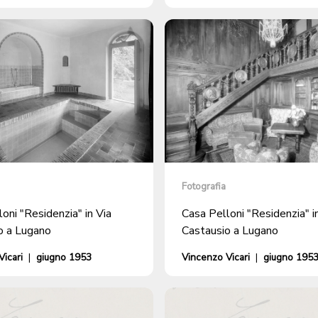
Fotografia
oni "Residenzia" in Via
Casa Pelloni "Residenzia" i
o a Lugano
Castausio a Lugano
icari
|
giugno 1953
Vincenzo Vicari
|
giugno 195