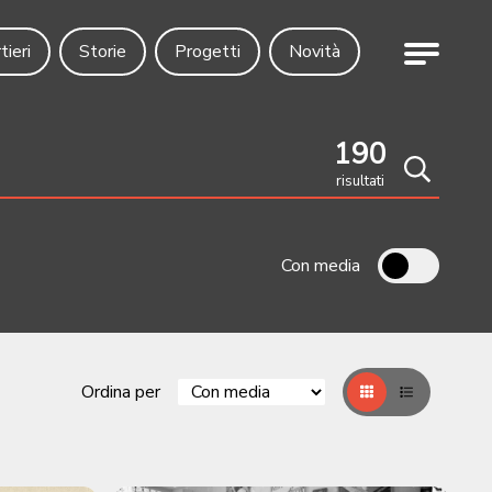
Menu
tieri
Storie
Progetti
Novità
190
risultati
Cerca
Con media
Ordina per
Griglia
Table