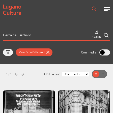
Home page
Men
Ricerca
4
risultati
Cerc
Con media
Viale Carlo Cattaneo 1
1 / 1
Ordina per
Precedente
successiva
Griglia
Table