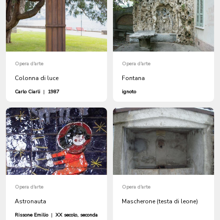
Opera d'arte
Opera d'arte
Colonna di luce
Fontana
Carlo Ciarli
|
1987
ignoto
Opera d'arte
Opera d'arte
Astronauta
Mascherone (testa di leone)
Rissone Emilio
|
XX secolo, seconda