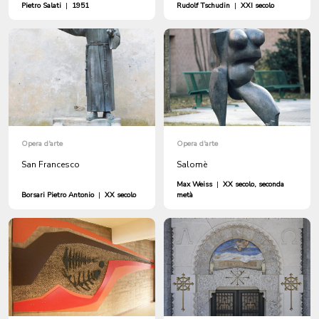
Pietro Salati
|
1951
Rudolf Tschudin
|
XXI secolo
Opera d'arte
Opera d'arte
San Francesco
Salomè
Max Weiss
|
XX secolo, seconda
Borsari Pietro Antonio
|
XX secolo
metà