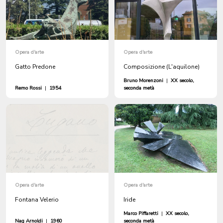
Opera d'arte
Opera d'arte
Gatto Predone
Composizione (L'aquilone)
Bruno Morenzoni
|
XX secolo,
Remo Rossi
|
1954
seconda metà
Opera d'arte
Opera d'arte
Fontana Velerio
Iride
Marco Piffaretti
|
XX secolo,
Nag Arnoldi
|
1960
seconda metà