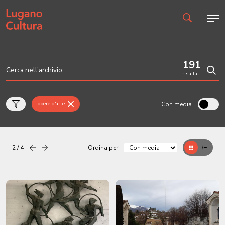
Home page
Men
Ricerca
191
risultati
Cerc
Con media
opere d'arte
2 / 4
Ordina per
Precedente
successiva
Griglia
Table