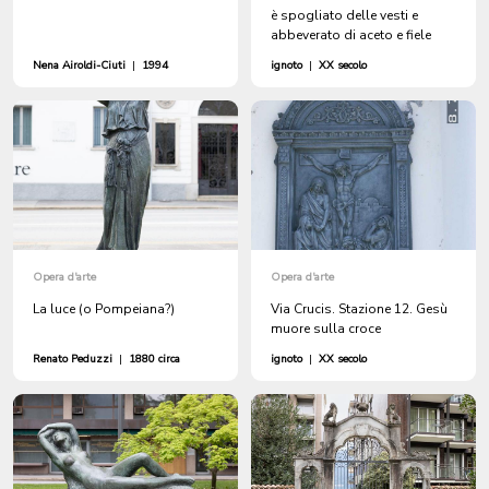
è spogliato delle vesti e
abbeverato di aceto e fiele
Nena Airoldi-Ciuti
|
1994
ignoto
|
XX secolo
Opera d'arte
Opera d'arte
La luce (o Pompeiana?)
Via Crucis. Stazione 12. Gesù
muore sulla croce
Renato Peduzzi
|
1880 circa
ignoto
|
XX secolo