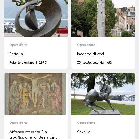
Opera d'arte
Opera d'arte
Farfalla
Incontro di voci
Roberto Lienhard
|
1976
XX secolo, seconda metà
Opera d'arte
Opera d'arte
Affresco staccato "La
Cavallo
crocifissione" di Bernardino