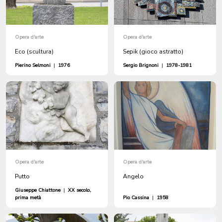
Opera d'arte
Opera d'arte
Eco (scultura)
Sepik (gioco astratto)
Pierino Selmoni
|
1976
Sergio Brignoni
|
1978-1981
Opera d'arte
Opera d'arte
Putto
Angelo
Giuseppe Chiattone
|
XX secolo,
prima metà
Pio Cassina
|
1958