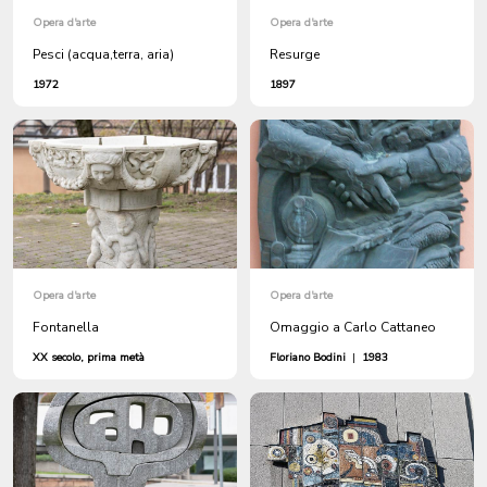
Opera d'arte
Opera d'arte
Pesci (acqua,terra, aria)
Resurge
1972
1897
Opera d'arte
Opera d'arte
Fontanella
Omaggio a Carlo Cattaneo
XX secolo, prima metà
Floriano Bodini
|
1983