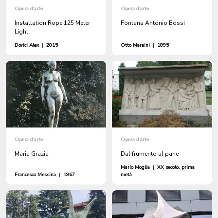
Opera d'arte
Opera d'arte
Installation Rope 125 Meter
Fontana Antonio Bossi
Light
Dorici Alex
|
2015
Otto Maraini
|
1895
Opera d'arte
Opera d'arte
Maria Grazia
Dal frumento al pane
Mario Moglia
|
XX secolo, prima
Francesco Messina
|
1967
metà