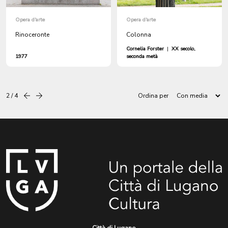
Opera d'arte
Opera d'arte
Rinoceronte
Colonna
Cornelia Forster
|
XX secolo,
1977
seconda metà
2 / 4
Ordina per
Precedente
successiva