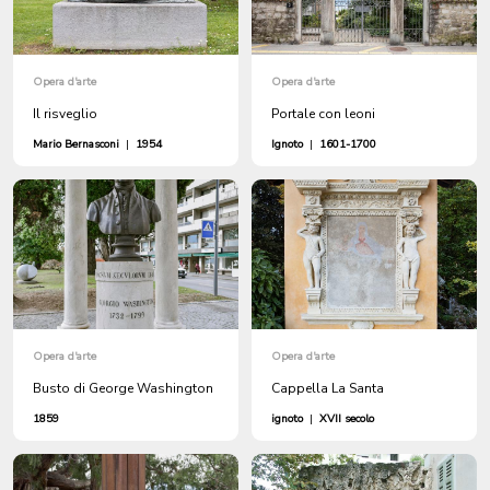
Opera d'arte
Opera d'arte
Il risveglio
Portale con leoni
Mario Bernasconi
|
1954
Ignoto
|
1601-1700
Opera d'arte
Opera d'arte
Busto di George Washington
Cappella La Santa
1859
ignoto
|
XVII secolo