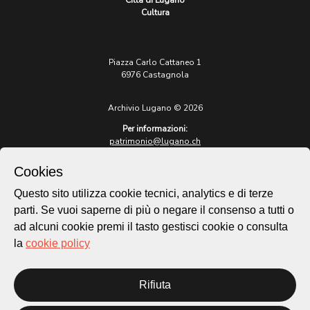
Città di Lugano
Cultura
Piazza Carlo Cattaneo 1
6976 Castagnola
Archivio Lugano © 2026
Per informazioni:
patrimonio@lugano.ch
t. +41 58 866 68 50
Cookies
Sito istituzionale:
lugano.ch
Questo sito utilizza cookie tecnici, analytics e di terze
parti. Se vuoi saperne di più o negare il consenso a tutti o
Cookie policy
ad alcuni cookie premi il tasto gestisci cookie o consulta
Privacy Policy
la
cookie policy
Credits
Homepage
Rifiuta
Temi
Mappa