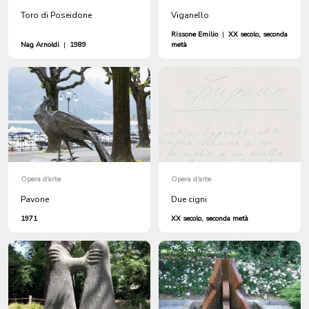
Toro di Poseidone
Viganello
Rissone Emilio
|
XX secolo, seconda
Nag Arnoldi
|
1989
metà
Opera d'arte
Opera d'arte
Pavone
Due cigni
1971
XX secolo, seconda metà