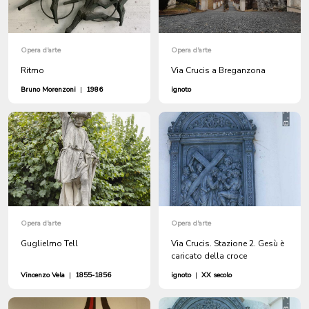
Opera d'arte
Opera d'arte
Ritmo
Via Crucis a Breganzona
Bruno Morenzoni
|
1986
ignoto
Opera d'arte
Opera d'arte
Guglielmo Tell
Via Crucis. Stazione 2. Gesù è
caricato della croce
Vincenzo Vela
|
1855-1856
ignoto
|
XX secolo