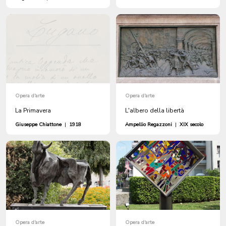
Opera d'arte
Opera d'arte
La Primavera
L'albero della libertà
Giuseppe Chiattone
|
1918
Ampellio Regazzoni
|
XIX secolo
Opera d'arte
Opera d'arte