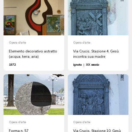
Opera d'arte
Opera d'arte
Elemento decorativo astratto
Via Crucis. Stazione 4. Gesù
(acqua, terra, aria)
incontra sua madre
1972
ignoto
|
XX secolo
Opera d'arte
Opera d'arte
Forma n. 57
Via Crucis. Stazione 10. Gesù