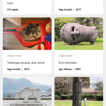
Luini
XVI secolo
Nag Arnoldi
|
1977
Opera d'arte
Opera d'arte
Tartaruga (acqua, aria, terra)
Eros bendato
Nag Arnoldi
|
1972
Igor Mitoraj
|
1999