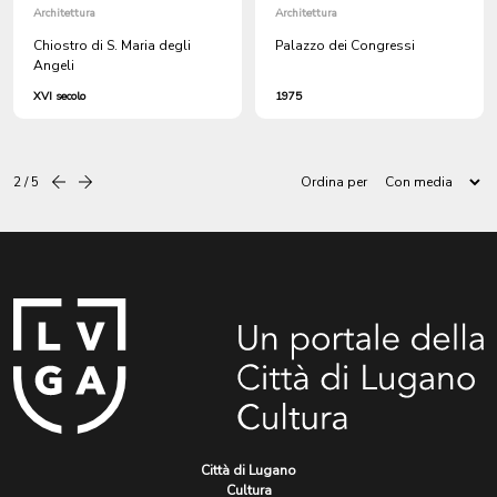
Architettura
Architettura
Chiostro di S. Maria degli
Palazzo dei Congressi
Angeli
XVI secolo
1975
2 / 5
Ordina per
Precedente
successiva
Città di Lugano
Cultura