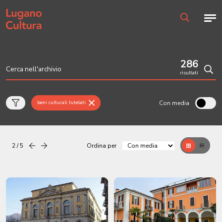
Home page
Men
Ricerca
286
risultati
Cerc
Con media
beni culturali tutelati
2 / 5
Ordina per
Precedente
successiva
Griglia
Table