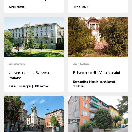
XVIII secolo
1976-1978
Architettura
Architettura
Università della Svizzera
Belvedere della Villa Maraini
Italiana
Bernardino Maraini (architetto)
|
Ferla, Giuseppe
|
XX secolo
1880 ca.