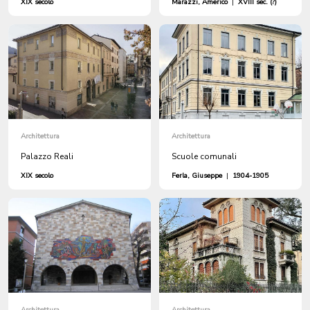
XIX secolo
Marazzi, Americo
|
XVIII sec. (?)
Architettura
Architettura
Palazzo Reali
Scuole comunali
XIX secolo
Ferla, Giuseppe
|
1904-1905