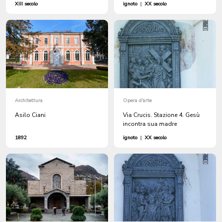
XIII secolo
ignoto
|
XX secolo
Architettura
Opera d'arte
Asilo Ciani
Via Crucis. Stazione 4. Gesù
incontra sua madre
1892
ignoto
|
XX secolo