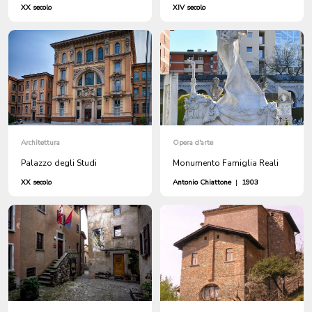
XX secolo
XIV secolo
Architettura
Opera d'arte
Palazzo degli Studi
Monumento Famiglia Reali
XX secolo
Antonio Chiattone
|
1903