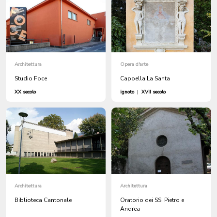
Architettura
Opera d'arte
Studio Foce
Cappella La Santa
XX secolo
ignoto
|
XVII secolo
Architettura
Architettura
Biblioteca Cantonale
Oratorio dei SS. Pietro e
Andrea