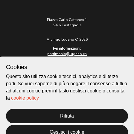
Piazza Carlo Cattaneo 1
6976 Castagnola
Archivio Lugano © 2026
Per informazioni:
patrimonio@lugano.ch
t. +41 58 866 68 50
Cookies
Sito istituzionale:
lugano.ch
Questo sito utilizza cookie tecnici, analytics e di terze
parti. Se vuoi saperne di più o negare il consenso a tutti o
Cookie policy
ad alcuni cookie premi il tasto gestisci cookie o consulta
Privacy Policy
la
cookie policy
Credits
Homepage
Rifiuta
Temi
Mappa
Storie
Gestisci i cookie